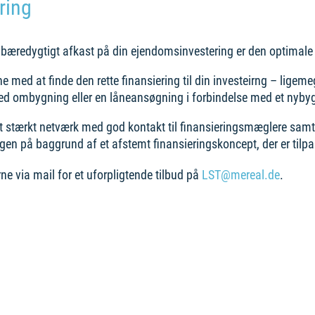
ring
 bæredygtigt afkast på din ejendomsinvestering er den optimale 
ne med at finde den rette finansiering til din investeirng – ligem
ved ombygning eller en låneansøgning i forbindelse med et nybyg
et stærkt netværk med god kontakt til finansieringsmæglere samt 
en på baggrund af et afstemt finansieringskoncept, der er tilp
ne via mail for et uforpligtende tilbud på
LST@mereal.de
.