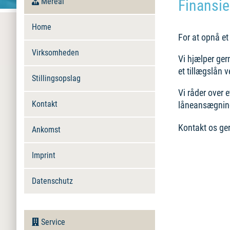
Mereal
Finansie
Home
For at opnå et
Virksomheden
Vi hjælper ger
et tillægslån 
Stillingsopslag
Vi råder over 
Kontakt
låneansægning
Kontakt os ger
Ankomst
Imprint
Datenschutz
Service