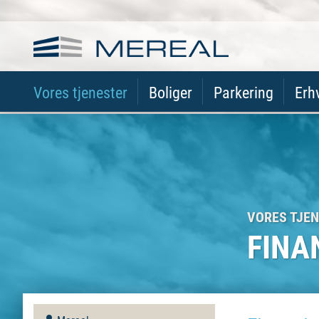
Vores tjenester
Boliger
Parkering
Erh
VORES TJE
FINA